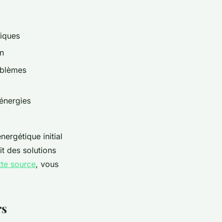
miques
in
oblèmes
énergies
ergétique initial
it des solutions
tte source
, vous
rs