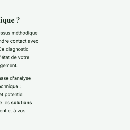
ique ?
cessus méthodique
endre contact avec
Ce diagnostic
'état de votre
ogement.
hase d'analyse
echnique :
t potentiel
e les
solutions
ent et à vos