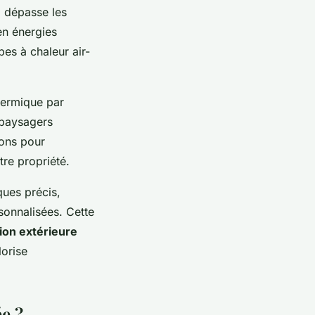
i dépasse les
n énergies
pes à chaleur air-
thermique par
 paysagers
ions pour
re propriété.
ues précis,
sonnalisées. Cette
ion extérieure
lorise
ée ?