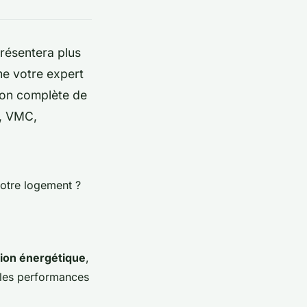
présentera plus
e votre expert
tion complète de
n, VMC,
votre logement ?
ion énergétique
,
 les performances