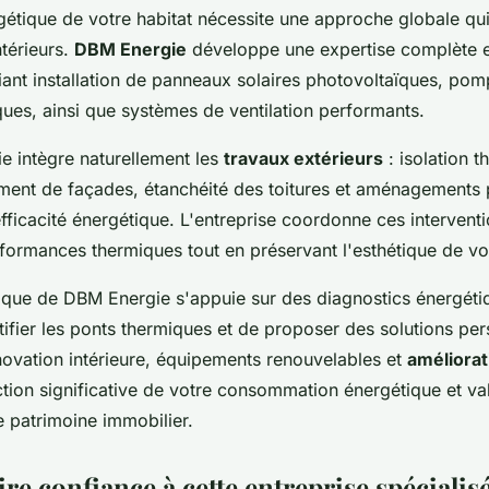
rgétique de votre habitat nécessite une approche globale qu
ntérieurs.
DBM Energie
développe une expertise complète e
liant installation de panneaux solaires photovoltaïques, pom
ues, ainsi que systèmes de ventilation performants.
ie intègre naturellement les
travaux extérieurs
: isolation 
lement de façades, étanchéité des toitures et aménagements
efficacité énergétique. L'entreprise coordonne ces intervent
formances thermiques tout en préservant l'esthétique de vot
que de DBM Energie s'appuie sur des diagnostics énergétiq
tifier les ponts thermiques et de proposer des solutions per
novation intérieure, équipements renouvelables et
améliorat
ction significative de votre consommation énergétique et va
 patrimoine immobilier.
re confiance à cette entreprise spécialis