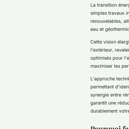
La transition éne
simples travaux i
renouvelables, al
eau et géothermiq
Cette vision élarg
l'extérieur, rava
optimisés pour l'
maximiser les per
L'approche techni
permettant d'iden
synergie entre ré
garantit une rédu
durablement votre
Pourquoi fai