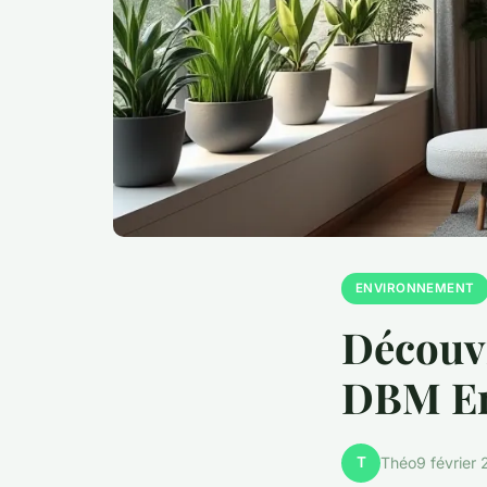
ENVIRONNEMENT
Découvr
DBM En
T
Théo
9 février