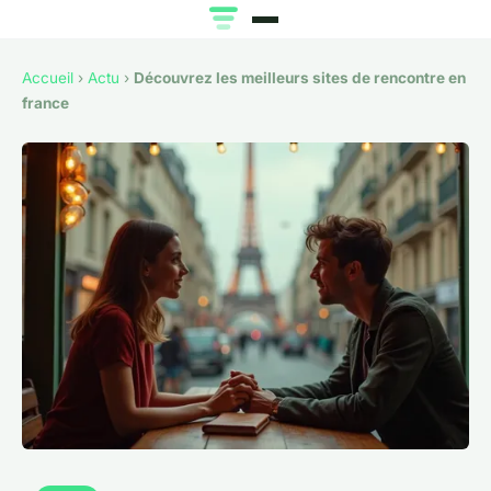
Accueil
›
Actu
›
Découvrez les meilleurs sites de rencontre en
france